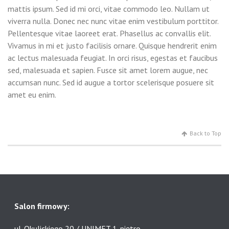
mattis ipsum. Sed id mi orci, vitae commodo leo. Nullam ut
viverra nulla. Donec nec nunc vitae enim vestibulum porttitor.
Pellentesque vitae laoreet erat. Phasellus ac convallis elit.
Vivamus in mi et justo facilisis ornare. Quisque hendrerit enim
ac lectus malesuada feugiat. In orci risus, egestas et faucibus
sed, malesuada et sapien. Fusce sit amet lorem augue, nec
accumsan nunc. Sed id augue a tortor scelerisque posuere sit
amet eu enim.
Back to Top
Salon firmowy:
ul. Okulickiego 20 / UNIMET 1-piętro