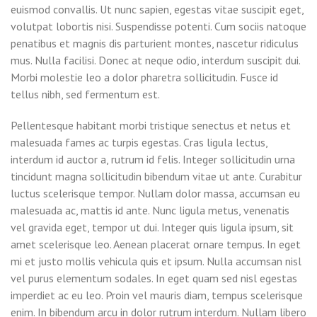
euismod convallis. Ut nunc sapien, egestas vitae suscipit eget,
volutpat lobortis nisi. Suspendisse potenti. Cum sociis natoque
penatibus et magnis dis parturient montes, nascetur ridiculus
mus. Nulla facilisi. Donec at neque odio, interdum suscipit dui.
Morbi molestie leo a dolor pharetra sollicitudin. Fusce id
tellus nibh, sed fermentum est.
Pellentesque habitant morbi tristique senectus et netus et
malesuada fames ac turpis egestas. Cras ligula lectus,
interdum id auctor a, rutrum id felis. Integer sollicitudin urna
tincidunt magna sollicitudin bibendum vitae ut ante. Curabitur
luctus scelerisque tempor. Nullam dolor massa, accumsan eu
malesuada ac, mattis id ante. Nunc ligula metus, venenatis
vel gravida eget, tempor ut dui. Integer quis ligula ipsum, sit
amet scelerisque leo. Aenean placerat ornare tempus. In eget
mi et justo mollis vehicula quis et ipsum. Nulla accumsan nisl
vel purus elementum sodales. In eget quam sed nisl egestas
imperdiet ac eu leo. Proin vel mauris diam, tempus scelerisque
enim. In bibendum arcu in dolor rutrum interdum. Nullam libero