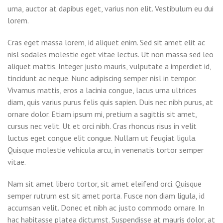
urna, auctor at dapibus eget, varius non elit. Vestibulum eu dui
lorem.
Cras eget massa lorem, id aliquet enim. Sed sit amet elit ac
nisl sodales molestie eget vitae lectus. Ut non massa sed leo
aliquet mattis. Integer justo mauris, vulputate a imperdiet id,
tincidunt ac neque. Nunc adipiscing semper nisl in tempor.
Vivamus mattis, eros a lacinia congue, lacus urna ultrices
diam, quis varius purus felis quis sapien. Duis nec nibh purus, at
ornare dolor. Etiam ipsum mi, pretium a sagittis sit amet,
cursus nec velit. Ut et orci nibh. Cras rhoncus risus in velit
luctus eget congue elit congue. Nullam ut feugiat ligula.
Quisque molestie vehicula arcu, in venenatis tortor semper
vitae.
Nam sit amet libero tortor, sit amet eleifend orci. Quisque
semper rutrum est sit amet porta. Fusce non diam ligula, id
accumsan velit. Donec et nibh ac justo commodo ornare. In
hac habitasse platea dictumst. Suspendisse at mauris dolor, at