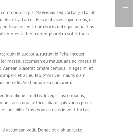
in commodo turpis. Maecenas sed tortor justo, ut
pharetra tortor. Fusce ultrices sapien felis, et
uspendisse potenti. Cum sociis natoque penatibus
rbi molestie leo a dolor pharetra sollicitudin.
terdum id auctor a, rutrum id felis. Integer
 dolor massa, accumsan eu malesuada ac, mattis id
eo. Aenean placerat ornare tempus. In eget mi et
 imperdiet ac eu leo. Proin vel mauris diam,
us non elit. Vestibulum eu dui lorem.
ed leo aliquet mattis. Integer justo mauris,
gue, lacus urna ultrices diam, quis varius purus
et orci nibh. Cras rhoncus risus in velit luctus
 id accumsan velit. Donec et nibh ac justo