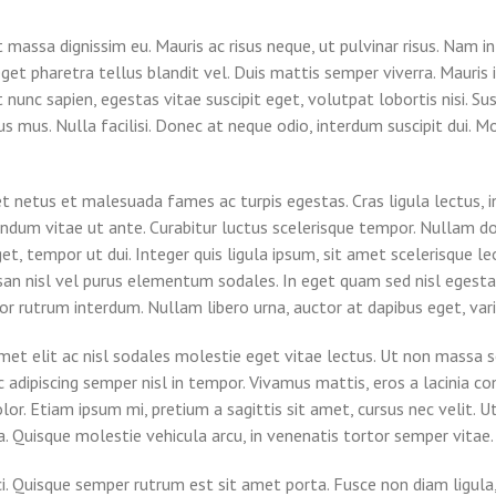
t massa dignissim eu. Mauris ac risus neque, ut pulvinar risus. Nam 
 pharetra tellus blandit vel. Duis mattis semper viverra. Mauris id 
 nunc sapien, egestas vitae suscipit eget, volutpat lobortis nisi. S
s mus. Nulla facilisi. Donec at neque odio, interdum suscipit dui. Mo
 netus et malesuada fames ac turpis egestas. Cras ligula lectus, in
ibendum vitae ut ante. Curabitur luctus scelerisque tempor. Nullam
et, tempor ut dui. Integer quis ligula ipsum, sit amet scelerisque l
san nisl vel purus elementum sodales. In eget quam sed nisl egestas
r rutrum interdum. Nullam libero urna, auctor at dapibus eget, vari
met elit ac nisl sodales molestie eget vitae lectus. Ut non massa s
 adipiscing semper nisl in tempor. Vivamus mattis, eros a lacinia con
olor. Etiam ipsum mi, pretium a sagittis sit amet, cursus nec velit. Ut 
a. Quisque molestie vehicula arcu, in venenatis tortor semper vitae.
ci. Quisque semper rutrum est sit amet porta. Fusce non diam ligula,