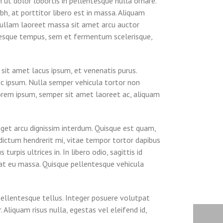
h ut dolor lobortis in pellentesque nulla ornare.
h, at porttitor libero est in massa. Aliquam
 Nullam laoreet massa sit amet arcu auctor
ntesque tempus, sem et fermentum scelerisque,
sit amet lacus ipsum, et venenatis purus.
nec ipsum. Nulla semper vehicula tortor non
 lorem ipsum, semper sit amet laoreet ac, aliquam
eget arcu dignissim interdum. Quisque est quam,
 dictum hendrerit mi, vitae tempor tortor dapibus
pis ultrices in. In libero odio, sagittis id
erat eu massa. Quisque pellentesque vehicula
pellentesque tellus. Integer posuere volutpat
 Aliquam risus nulla, egestas vel eleifend id,