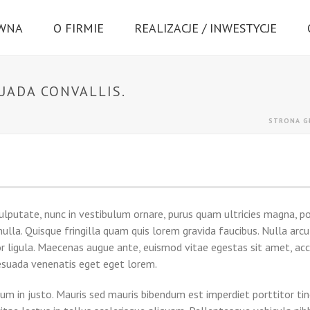
ÓWNA
O FIRMIE
REALIZACJE / INWESTYCJE
UADA CONVALLIS.
STRONA 
ulputate, nunc in vestibulum ornare, purus quam ultricies magna, por
a. Quisque fringilla quam quis lorem gravida faucibus. Nulla arcu q
r ligula. Maecenas augue ante, euismod vitae egestas sit amet, ac
esuada venenatis eget eget lorem.
m in justo. Mauris sed mauris bibendum est imperdiet porttitor tin