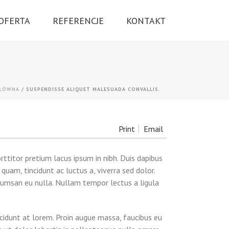
OFERTA
REFERENCJE
KONTAKT
GŁÓWNA
/
SUSPENDISSE ALIQUET MALESUADA CONVALLIS.
Print
Email
ttitor pretium lacus ipsum in nibh. Duis dapibus
uam, tincidunt ac luctus a, viverra sed dolor.
cumsan eu nulla. Nullam tempor lectus a ligula
cidunt at lorem. Proin augue massa, faucibus eu