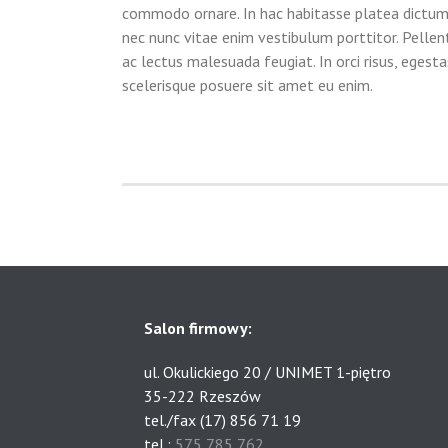
commodo ornare. In hac habitasse platea dictumst
nec nunc vitae enim vestibulum porttitor. Pellent
ac lectus malesuada feugiat. In orci risus, eges
scelerisque posuere sit amet eu enim.
Salon firmowy:
ul. Okulickiego 20 / UNIMET 1-piętro
35-222 Rzeszów
tel./fax (17) 856 71 19
tel.:
575 785 762