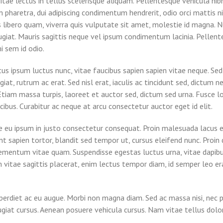
itae lectus in tellus scelerisque aliquam. Pellentesque vehicula nib
haretra, dui adipiscing condimentum hendrerit, odio orci mattis nib
s libero quam, viverra quis vulputate sit amet, molestie id magna.
ugiat. Mauris sagittis neque vel ipsum condimentum lacinia. Pelle
 sem id odio.
s ipsum luctus nunc, vitae faucibus sapien sapien vitae neque. Sed 
iat, rutrum ac erat. Sed nisl erat, iaculis ac tincidunt sed, dictum 
. Etiam massa turpis, laoreet et auctor sed, dictum sed urna. Fusce
ibus. Curabitur ac neque at arcu consectetur auctor eget id elit.
ue eu ipsum in justo consectetur consequat. Proin malesuada lacus 
nt sapien tortor, blandit sed tempor ut, cursus eleifend nunc. Proin
mentum vitae quam. Suspendisse egestas luctus urna, vitae dapibus tur
um vitae sagittis placerat, enim lectus tempor diam, id semper leo 
perdiet ac eu augue. Morbi non magna diam. Sed ac massa nisi, nec 
ugiat cursus. Aenean posuere vehicula cursus. Nam vitae tellus dolor.