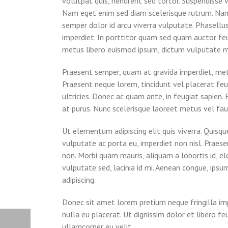
volutpat quis, hendrerit sed tortor. Suspendisse v
Nam eget enim sed diam scelerisque rutrum. Nam p
semper dolor id arcu viverra vulputate. Phasellu
imperdiet. In porttitor quam sed quam auctor fe
metus libero euismod ipsum, dictum vulputate mi
Praesent semper, quam at gravida imperdiet, metu
Praesent neque lorem, tincidunt vel placerat feug
ultricies. Donec ac quam ante, in feugiat sapien
at purus. Nunc scelerisque laoreet metus vel fauc
Ut elementum adipiscing elit quis viverra. Quisq
vulputate ac porta eu, imperdiet non nisl. Praese
non. Morbi quam mauris, aliquam a lobortis id, ele
vulputate sed, lacinia id mi. Aenean congue, ips
adipiscing.
Donec sit amet lorem pretium neque fringilla im
nulla eu placerat. Ut dignissim dolor et libero fe
ullamcorper eu velit.