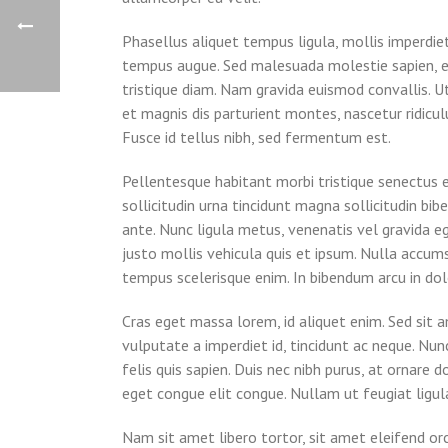
Phasellus aliquet tempus ligula, mollis imperdie
tempus augue. Sed malesuada molestie sapien, eget
tristique diam. Nam gravida euismod convallis. Ut
et magnis dis parturient montes, nascetur ridiculu
Fusce id tellus nibh, sed fermentum est.
Pellentesque habitant morbi tristique senectus et
sollicitudin urna tincidunt magna sollicitudin b
ante. Nunc ligula metus, venenatis vel gravida eg
justo mollis vehicula quis et ipsum. Nulla accum
tempus scelerisque enim. In bibendum arcu in dolo
Cras eget massa lorem, id aliquet enim. Sed sit a
vulputate a imperdiet id, tincidunt ac neque. Nunc
felis quis sapien. Duis nec nibh purus, at ornare d
eget congue elit congue. Nullam ut feugiat ligul
Nam sit amet libero tortor, sit amet eleifend or